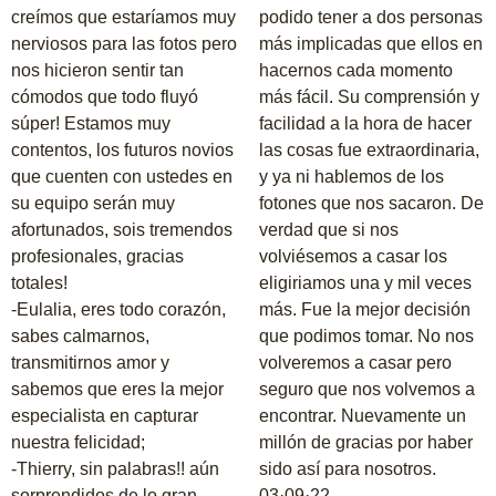
creímos que estaríamos muy
podido tener a dos personas
nerviosos para las fotos pero
más implicadas que ellos en
nos hicieron sentir tan
hacernos cada momento
cómodos que todo fluyó
más fácil. Su comprensión y
súper! Estamos muy
facilidad a la hora de hacer
contentos, los futuros novios
las cosas fue extraordinaria,
que cuenten con ustedes en
y ya ni hablemos de los
su equipo serán muy
fotones que nos sacaron. De
afortunados, sois tremendos
verdad que si nos
profesionales, gracias
volviésemos a casar los
totales!
eligiriamos una y mil veces
-Eulalia, eres todo corazón,
más. Fue la mejor decisión
sabes calmarnos,
que podimos tomar. No nos
transmitirnos amor y
volveremos a casar pero
sabemos que eres la mejor
seguro que nos volvemos a
especialista en capturar
encontrar. Nuevamente un
nuestra felicidad;
millón de gracias por haber
-Thierry, sin palabras!! aún
sido así para nosotros.
sorprendidos de lo gran
03·09·22