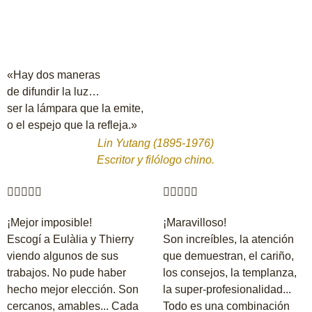
«Hay dos maneras
de difundir la luz…
ser la lámpara que la emite,
o el espejo que la refleja.»
Lin Yutang
(1895-1976)
Escritor y filólogo chino.










¡Mejor imposible!
¡Maravilloso!
Escogí a Eulàlia y Thierry
Son increíbles, la atención
viendo algunos de sus
que demuestran, el cariño,
trabajos. No pude haber
los consejos, la templanza,
hecho mejor elección. Son
la super-profesionalidad...
cercanos, amables... Cada
Todo es una combinación