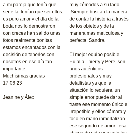
a mi pareja que tenía que
muy cómodos a su lado
ser ella, tenían que ser ellos,
.Siempre buscan la manera
es puro amor y el día de la
de contar la historia a través
boda nos lo demostraron
de los objetos y de la
con creces han salido unas
manera mas meticulosa y
fotos realmente bonitas
perfecta. Sandra.
estamos encantados con la
decisión de tenerlos con
El mejor equipo posible.
nosotros en ese día tan
Eulalia Thierry y Pere, son
importante.
unos auténticos
Muchísimas gracias
profesionales y muy
17·06·23
detallistas ya que la
situación lo requiere, un
Jeanine y Álex
simple error puede dar al
traste ese momento único e
irrepetible y ellos cámara y
foco en mano inmortalizan
ese segundo de amor , esa
chispa de vida que solo los