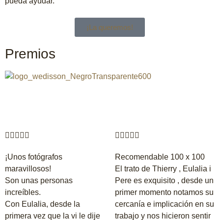
pueda ayudar.
¡La queremos!
Premios










¡Unos fotógrafos
Recomendable 100 x 100
maravillosos!
El trato de Thierry , Eulalia i
Son unas personas
Pere es exquisito , desde un
increíbles.
primer momento notamos su
Con Eulalia, desde la
cercanía e implicación en su
primera vez que la vi le dije
trabajo y nos hicieron sentir